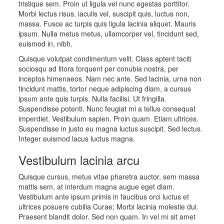
tristique sem. Proin ut ligula vel nunc egestas porttitor.
Morbi lectus risus, iaculis vel, suscipit quis, luctus non,
massa. Fusce ac turpis quis ligula lacinia aliquet. Mauris
ipsum. Nulla metus metus, ullamcorper vel, tincidunt sed,
euismod in, nibh.
Quisque volutpat condimentum velit. Class aptent taciti
sociosqu ad litora torquent per conubia nostra, per
inceptos himenaeos. Nam nec ante. Sed lacinia, urna non
tincidunt mattis, tortor neque adipiscing diam, a cursus
ipsum ante quis turpis. Nulla facilisi. Ut fringilla.
Suspendisse potenti. Nunc feugiat mi a tellus consequat
imperdiet. Vestibulum sapien. Proin quam. Etiam ultrices.
Suspendisse in justo eu magna luctus suscipit. Sed lectus.
Integer euismod lacus luctus magna.
Vestibulum lacinia arcu
Quisque cursus, metus vitae pharetra auctor, sem massa
mattis sem, at interdum magna augue eget diam.
Vestibulum ante ipsum primis in faucibus orci luctus et
ultrices posuere cubilia Curae; Morbi lacinia molestie dui.
Praesent blandit dolor. Sed non quam. In vel mi sit amet