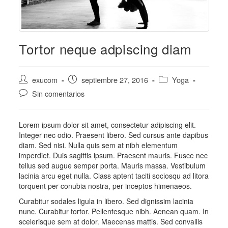
Tortor neque adpiscing diam
Autor
Publicación
Categoría
exucom
septiembre 27, 2016
Yoga
de
de
de
Comentarios
Sin comentarios
la
la
la
de
entrada:
entrada:
entrada:
la
entrada:
Lorem ipsum dolor sit amet, consectetur adipiscing elit.
Integer nec odio. Praesent libero. Sed cursus ante dapibus
diam. Sed nisi. Nulla quis sem at nibh elementum
imperdiet. Duis sagittis ipsum. Praesent mauris. Fusce nec
tellus sed augue semper porta. Mauris massa. Vestibulum
lacinia arcu eget nulla. Class aptent taciti sociosqu ad litora
torquent per conubia nostra, per inceptos himenaeos.
Curabitur sodales ligula in libero. Sed dignissim lacinia
nunc. Curabitur tortor. Pellentesque nibh. Aenean quam. In
scelerisque sem at dolor. Maecenas mattis. Sed convallis