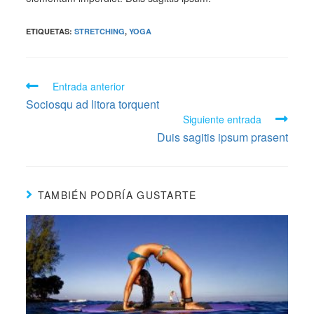
ETIQUETAS:
STRETCHING
,
YOGA
Leer
Entrada anterior
más
Sociosqu ad litora torquent
artículos
Siguiente entrada
Duis sagitis ipsum prasent
TAMBIÉN PODRÍA GUSTARTE