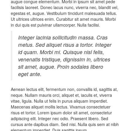
augue congue elementum. Morbi in ipsum sit amet pede
facilisis laoreet. Donec lacus nunc, viverra nec, blandit vel,
egestas et, augue. Vestibulum tincidunt malesuada tellus.
Ut ultrices ultrices enim. Curabitur sit amet mauris. Morbi
in dui quis est pulvinar ullamcorper. Nulla facilisi.
Integer lacinia sollicitudin massa. Cras
metus. Sed aliquet risus a tortor. Integer
id quam. Morbi mi. Quisque nisl felis,
venenatis tristique, dignissim in, ultrices
sit amet, augue. Proin sodales libero
eget ante.
Aenean lectus elit, fermentum non, convallis id, sagittis at,
neque. Nullam mauris orci, aliquet et, iaculis et, viverra
vitae, ligula. Nulla ut felis in purus aliquam imperdiet.
Maecenas aliquet mollis lectus. Vivamus consectetuer
risus et tortor. Lorem ipsum dolor sit amet, consectetur
adipiscing elit. Integer nec odio. Praesent libero. Sed
cursus ante dapibus diam. Sed nisi. Nulla quis sem at nibh
elementum imperdiet. Duis sagittis ipsum.