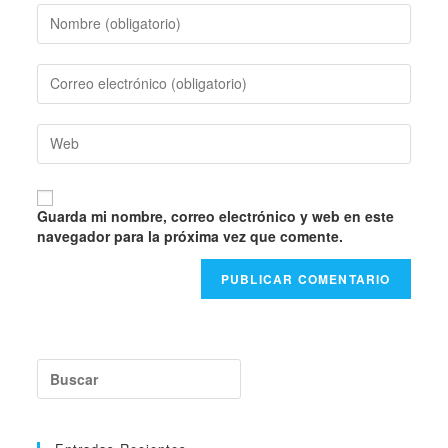
Introduce
tu
nombre
o
Introduce
nombre
tu
de
dirección
usuario
de
Introduce
para
correo
la
comentar
electrónico
URL
para
de
comentar
tu
Guarda mi nombre, correo electrónico y web en este
web
navegador para la próxima vez que comente.
(opcional)
Buscar: