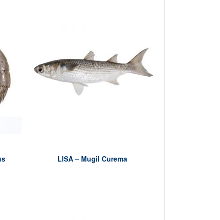
us
LISA – Mugil Curema