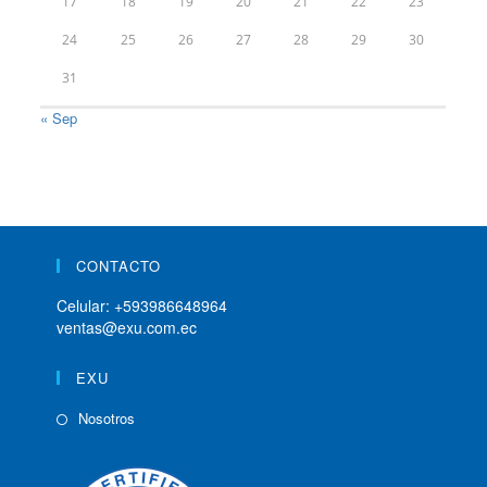
17
18
19
20
21
22
23
24
25
26
27
28
29
30
31
« Sep
CONTACTO
Celular:
+593986648964
ventas@exu.com.ec
EXU
Nosotros